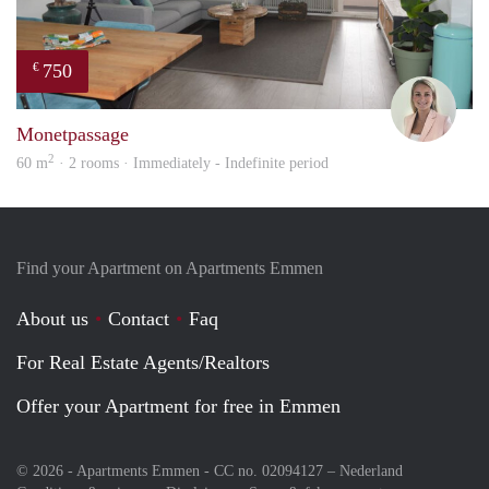
750
€
Charl
Monetpassage
2
60 m
· 2 rooms · Immediately - Indefinite period
Find your Apartment on Apartments Emmen
About us
Contact
Faq
For Real Estate Agents/Realtors
Offer your Apartment for free in Emmen
© 2026 - Apartments Emmen - CC no. 02094127 –
Nederland