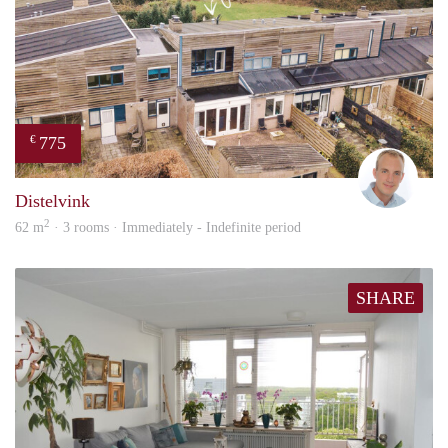
775
€
Alber
Distelvink
2
62 m
· 3 rooms · Immediately - Indefinite period
SHARE