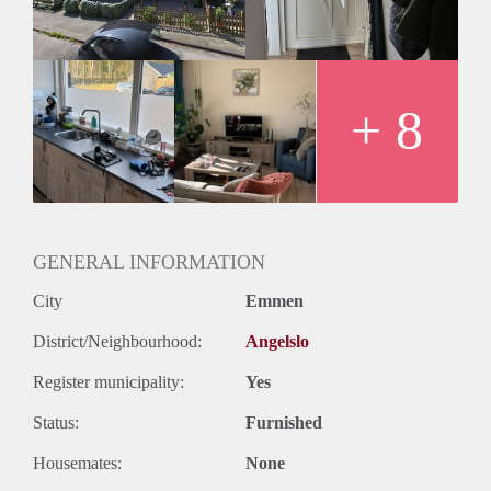
Huurprijs:
De huurprijs bedraagt €900 per maand, exclusief de
bijkomende kosten.
Vanwege het hoge aantal aanvragen kunnen we niet op elke
aanvraag reageren. Meestal nodigen wij ongeveer vijf
+ 8
kandidaten uit voor een bezichtiging. Helaas kunnen we niet
iedereen persoonlijk beantwoorden of uitnodigen.
GENERAL INFORMATION
City
Emmen
District/Neighbourhood:
Angelslo
Register municipality:
Yes
Status:
Furnished
Housemates:
None