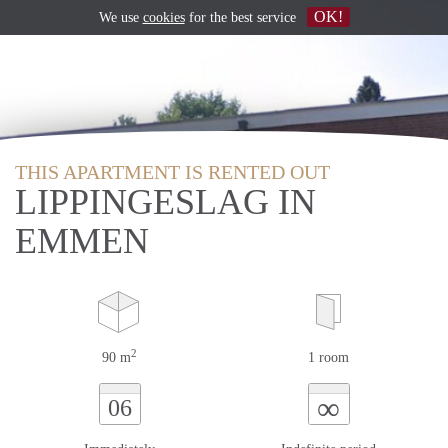
OK!
We use
cookies
for the best service
THIS APARTMENT IS RENTED OUT
LIPPINGESLAG IN
EMMEN
2
90 m
1 room
∞
06