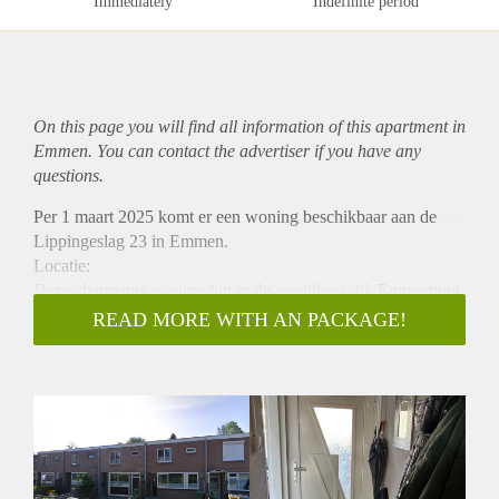
Immediately
Indefinite period
On this page you will find all information of this
apartment
in
Emmen. You can contact the advertiser if you have any
questions.
Per 1 maart 2025 komt er een woning beschikbaar aan de
Lippingeslag 23 in Emmen.
Locatie:
Deze charmante woning ligt in de gezellige wijk Emmerhout,
een ideale locatie waar winkels, restaurants en supermarkten
READ MORE WITH AN PACKAGE!
allemaal binnen fietsafstand bereikbaar zijn.
Indeling:
De woning heeft een entree/hal, een ruime woonkamer met
een open keuken die volledig is uitgerust. Op de eerste
verdieping bevinden zich drie slaapkamers. De badkamer is
royaal en beschikt over een douche en wastafel. Een extra
voordeel is de grote achtertuin met een tuinhuisje.