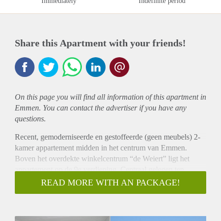
Immediately
Indefinite period
Share this Apartment with your friends!
On this page you will find all information of this
apartment
in
Emmen. You can contact the advertiser if you have any
questions.
Recent, gemoderniseerde en gestoffeerde (geen meubels) 2-
kamer appartement midden in het centrum van Emmen.
Boven het overdekte winkelcentrum “de Weiert” ligt het
appartement op de 9e verdieping. Centraal gelegen ten
opzichte van winkels, restaurants, bioscoop en openbaar
READ MORE WITH AN PACKAGE!
vervoer.
Dit nette appartement is 60m2 groot en heeft een volledige
gerenoveerde badkamer en laminaatvloer. Het appartement is