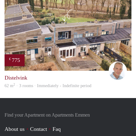
775
€
Alber
Distelvink
2
62 m
· 3 rooms · Immediately - Indefinite period
Find your Apartment on Apartments Emmen
About us
Contact
Faq