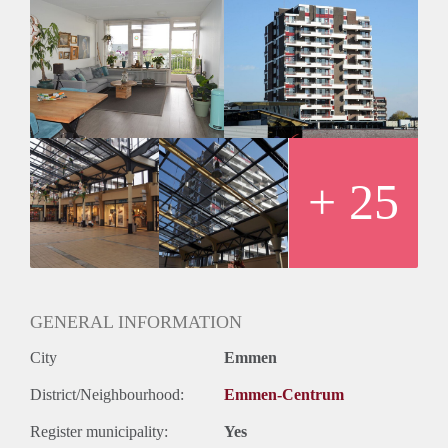
bereikbaar via ondergrondse parkeergarage (parkeer
vergunning mogelijk) en heeft een berging van 6m2 ter eigen
beschikking. De woning heeft een balkon die strekt over de
volledige breedte van de woning met ochtendzon.
Huurprijs kale huur gestoffeerd € 750,- (geen meubels)
Excl. VVE servicekosten €163,-
Excl. Blokverwarming voorschot € 100,-
Incl. Water
Beschikbaar begin Augustus 2022
+ 25
Inschrijven/Registratie mogelijk
Waarborgsom € 750,-
Minimaal huurtermijn 1 jaar
Parkeervergunning aanvraag mogelijk
2 liften aanwezig + Fietsen berging
Voor meer informatie / volledige brochure.
GENERAL INFORMATION
Whatsapp +31611750014
City
Emmen
District/Neighbourhood:
Emmen-Centrum
Register municipality:
Yes