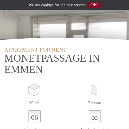
OK!
We use
cookies
for the best service
APARTMENT FOR RENT:
MONETPASSAGE IN
EMMEN
2
60 m
2 rooms
∞
06