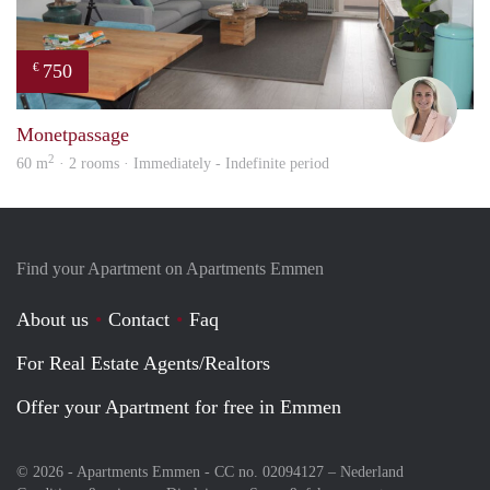
750
€
Charl
Monetpassage
2
60 m
· 2 rooms · Immediately - Indefinite period
Find your Apartment on Apartments Emmen
About us
Contact
Faq
For Real Estate Agents/Realtors
Offer your Apartment for free in Emmen
© 2026 - Apartments Emmen - CC no. 02094127 –
Nederland