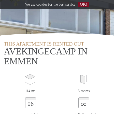
OK!
We use
cookies
for the best service
THIS APARTMENT IS RENTED OUT
AVEKINGECAMP IN
EMMEN
2
114 m
5 rooms
∞
06