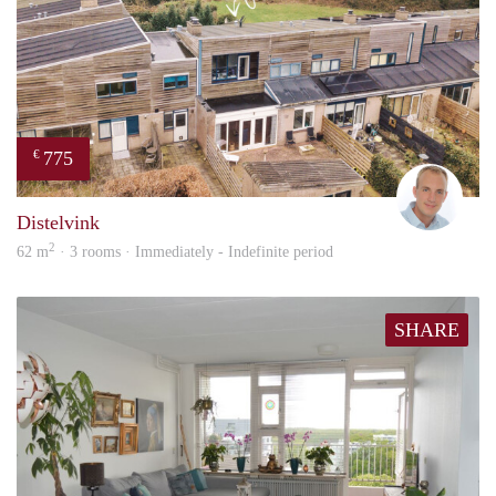
775
€
Alber
Distelvink
2
62 m
· 3 rooms · Immediately - Indefinite period
SHARE