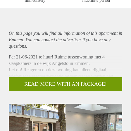
Immediately
Indefinite period
On this page you will find all information of this
apartment
in
Emmen. You can contact the advertiser if you have any
questions.
Per 21-06-2021 te huur! Ruime tussenwoning met 4
slaapkamers in de wijk Angelslo in Emmen.
Let op! Reageren op deze woning kan alleen digitaal,
telefonische reacties/bezichtigingsaanvragen worden niet
meegenomen in de toewijzingsprocedure.
READ MORE WITH AN PACKAGE!
Indeling:
- Entree met toilet en meterkast;
- Keuken voorzien van inbouwapparatuur;
- Ruime badkamer met douche en wastafel;
- Tuingerichte woonkamer met veel lichtinval en toegang
naar de achtertuin.
Verdieping: