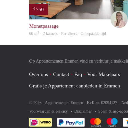
750
€
Monetpassage
2
60 m
· 2 kamers · Per direct - Onbepaalde tijd
Op Appartementen Emmen vind en verhuur je makkeli
Over ons
Contact
Faq
Voor Makelaars
Gratis je Appartement aanbieden in Emmen
© 2026 - Appartementen Emmen - KvK nr. 02094127 –
Ned
Voorwaarden & privacy
Disclaimer
Spam & nep-acco
Je rekent gemakkelijk af 
Je rekent gemak
Je rek