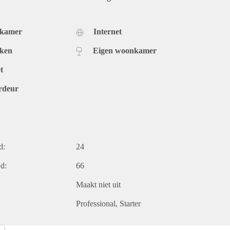
dkamer
Internet
uken
Eigen woonkamer
t
rdeur
d:
24
d:
66
Maakt niet uit
Professional
Starter