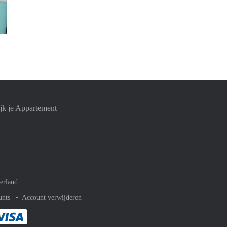
Charlotte Fleur
jk je Appartement
erland
unts
Account verwijderen
met Paypal
kelijk af met Mastercard
ent gemakkelijk af met Meastro
Je rekent gemakkelijk af met Visa