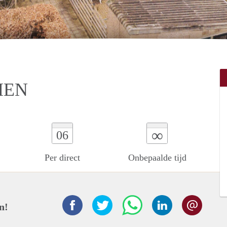
MEN
∞
06
Per direct
Onbepaalde tijd
n!