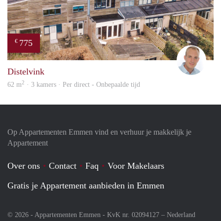
775
€
Alber
Distelvink
2
62 m
· 3 kamers · Per direct - Onbepaalde tijd
Op Appartementen Emmen vind en verhuur je makkelijk je
Appartement
Over ons
Contact
Faq
Voor Makelaars
Gratis je Appartement aanbieden in Emmen
© 2026 - Appartementen Emmen - KvK nr. 02094127 –
Nederland