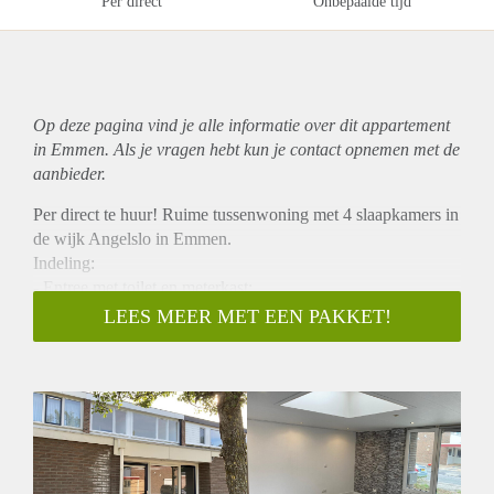
Per direct
Onbepaalde tijd
Op deze pagina vind je alle informatie over dit
appartement
in Emmen. Als je vragen hebt kun je contact opnemen met de
aanbieder.
Per direct te huur! Ruime tussenwoning met 4 slaapkamers in
de wijk Angelslo in Emmen.
Indeling:
- Entree met toilet en meterkast;
- Keuken voorzien van inbouwapparatuur;
LEES MEER MET EEN PAKKET!
- Ruime badkamer met douche en wastafel;
- Tuingerichte woonkamer met veel lichtinval en toegang
naar de achtertuin.
Verdieping:
- 4 slaapkamers.
- Badkamer met douche en wastafel.
Tuin: