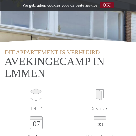
OK!
We gebruiken
cookies
voor de beste service
DIT APPARTEMENT IS VERHUURD
AVEKINGECAMP IN
EMMEN
2
114 m
5 kamers
∞
07